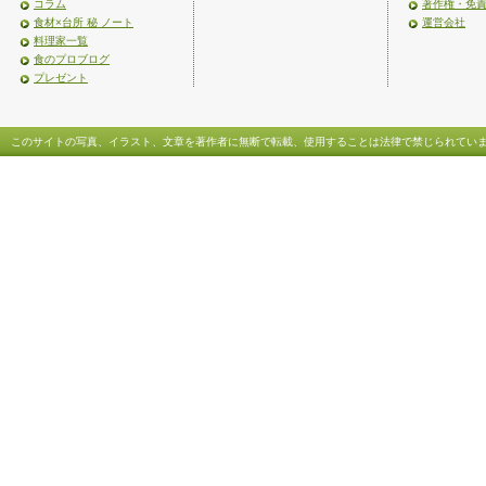
コラム
著作権・免
食材×台所 秘 ノート
運営会社
料理家一覧
食のプロブログ
プレゼント
このサイトの写真、イラスト、文章を著作者に無断で転載、使用することは法律で禁じられてい