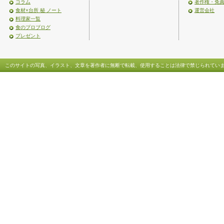
コラム
著作権・免
食材×台所 秘 ノート
運営会社
料理家一覧
食のプロブログ
プレゼント
このサイトの写真、イラスト、文章を著作者に無断で転載、使用することは法律で禁じられてい