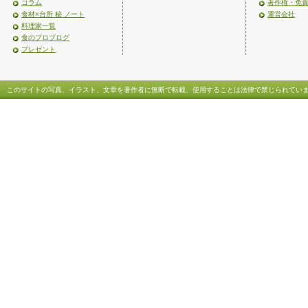
コラム
著作権・免
食材×台所 秘 ノート
運営会社
料理家一覧
食のプロブログ
プレゼント
このサイトの写真、イラスト、文章を著作者に無断で転載、使用することは法律で禁じられてい