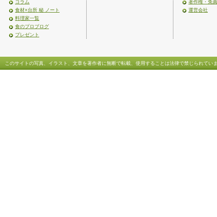
コラム
著作権・免
食材×台所 秘 ノート
運営会社
料理家一覧
食のプロブログ
プレゼント
このサイトの写真、イラスト、文章を著作者に無断で転載、使用することは法律で禁じられてい