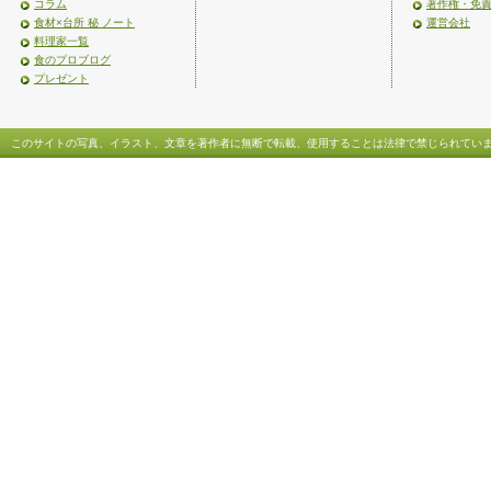
コラム
著作権・免
食材×台所 秘 ノート
運営会社
料理家一覧
食のプロブログ
プレゼント
このサイトの写真、イラスト、文章を著作者に無断で転載、使用することは法律で禁じられてい