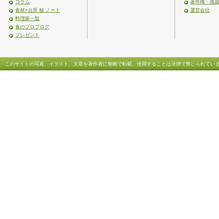
コラム
著作権・免
食材×台所 秘 ノート
運営会社
料理家一覧
食のプロブログ
プレゼント
このサイトの写真、イラスト、文章を著作者に無断で転載、使用することは法律で禁じられてい