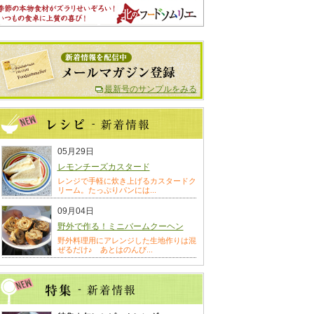
最新号のサンプルをみる
05月29日
レモンチーズカスタード
レンジで手軽に炊き上げるカスタードク
リーム。たっぷりパンには...
09月04日
野外で作る！ミニバームクーヘン
野外料理用にアレンジした生地作りは混
ぜるだけ♪ あとはのんび...