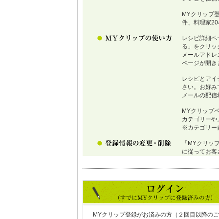
MYクリップ
件、料理家2
レシピ詳細ペ
る」をクリッ
メールアドレ
ページが開き
レシピとアイ
さい。お好み
メールの配信
MYクリップ
カテゴリーや
※カテゴリー
「MYクリッ
に従ってお客
MYクリップ登録がお済みの方（２回目以降のご