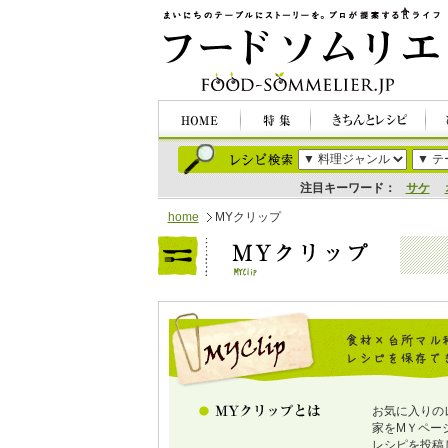
注目キーワード：
サケ
home
MYクリップ
お気に入りの
家をMＹペー
レシピを投稿