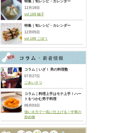
特集｜旬レシピ・カレンダー
12月19日
vol.189 柚子
特集｜旬レシピ・カレンダー
12月05日
vol.188 ごぼう
コラム｜いざ！ 男の料理塾
07月27日
ごあいさつ
コラム｜料理上手はモテ上手！ハー
トをつかむ男子料理
06月03日
強い火力で一気に仕上げる！中華の
炒め物