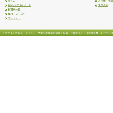
コラム
著作権・免
食材×台所 秘 ノート
運営会社
料理家一覧
食のプロブログ
プレゼント
このサイトの写真、イラスト、文章を著作者に無断で転載、使用することは法律で禁じられてい