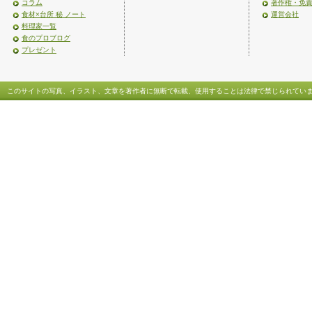
コラム
著作権・免
食材×台所 秘 ノート
運営会社
料理家一覧
食のプロブログ
プレゼント
このサイトの写真、イラスト、文章を著作者に無断で転載、使用することは法律で禁じられてい