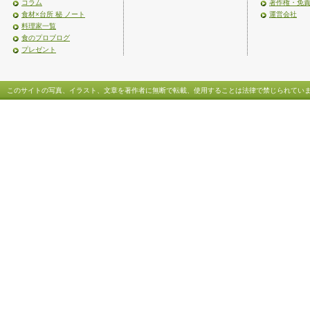
コラム
著作権・免
食材×台所 秘 ノート
運営会社
料理家一覧
食のプロブログ
プレゼント
このサイトの写真、イラスト、文章を著作者に無断で転載、使用することは法律で禁じられてい