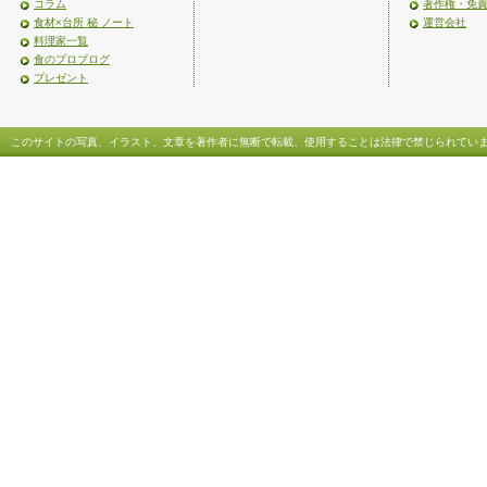
コラム
著作権・免
食材×台所 秘 ノート
運営会社
料理家一覧
食のプロブログ
プレゼント
このサイトの写真、イラスト、文章を著作者に無断で転載、使用することは法律で禁じられてい