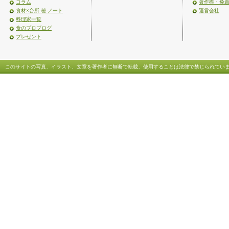
コラム
著作権・免
食材×台所 秘 ノート
運営会社
料理家一覧
食のプロブログ
プレゼント
このサイトの写真、イラスト、文章を著作者に無断で転載、使用することは法律で禁じられてい