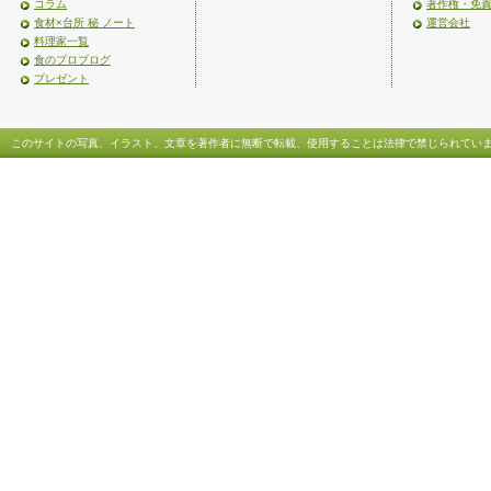
コラム
著作権・免
食材×台所 秘 ノート
運営会社
料理家一覧
食のプロブログ
プレゼント
このサイトの写真、イラスト、文章を著作者に無断で転載、使用することは法律で禁じられてい