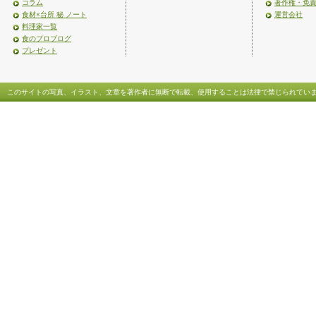
コラム
著作権・免
食材×台所 秘 ノート
運営会社
料理家一覧
食のプロブログ
プレゼント
このサイトの写真、イラスト、文章を著作者に無断で転載、使用することは法律で禁じられてい