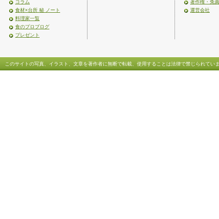
コラム
著作権・免
食材×台所 秘 ノート
運営会社
料理家一覧
食のプロブログ
プレゼント
このサイトの写真、イラスト、文章を著作者に無断で転載、使用することは法律で禁じられてい