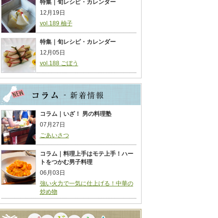
特集｜旬レシピ・カレンダー
12月19日
vol.189 柚子
特集｜旬レシピ・カレンダー
12月05日
vol.188 ごぼう
コラム｜いざ！ 男の料理塾
07月27日
ごあいさつ
コラム｜料理上手はモテ上手！ハー
トをつかむ男子料理
06月03日
強い火力で一気に仕上げる！中華の
炒め物