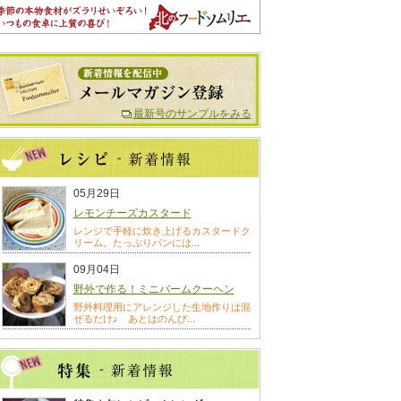
最新号のサンプルをみる
05月29日
レモンチーズカスタード
レンジで手軽に炊き上げるカスタードク
リーム。たっぷりパンには...
09月04日
野外で作る！ミニバームクーヘン
野外料理用にアレンジした生地作りは混
ぜるだけ♪ あとはのんび...