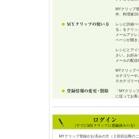
MYクリップ
件、料理家2
レシピ詳細ペ
る」をクリッ
メールアドレ
ページが開き
レシピとアイ
さい。お好み
メールの配信
MYクリップ
カテゴリーや
※カテゴリー
「MYクリッ
に従ってお客
MYクリップ登録がお済みの方（２回目以降のご