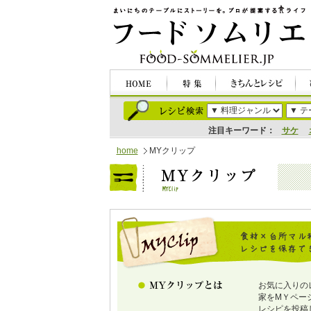
注目キーワード：
サケ
home
MYクリップ
お気に入りの
家をMＹペー
レシピを投稿