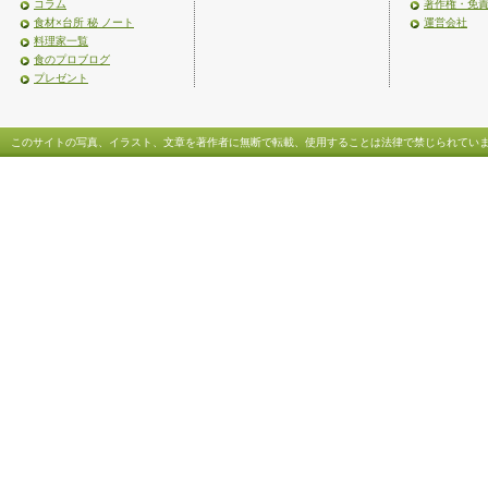
コラム
著作権・免
食材×台所 秘 ノート
運営会社
料理家一覧
食のプロブログ
プレゼント
このサイトの写真、イラスト、文章を著作者に無断で転載、使用することは法律で禁じられてい