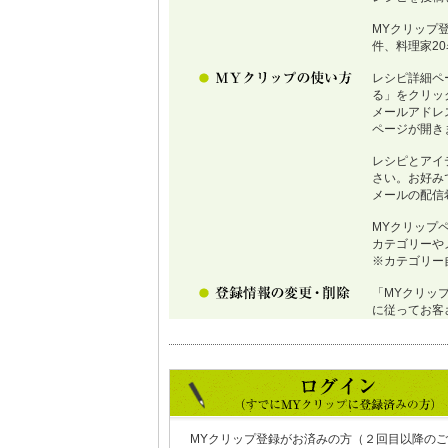
MYクリップ
件、料理家2
レシピ詳細ペ
る」をクリッ
メールアドレ
ページが開き
レシピとアイ
さい。お好み
メールの配信
MYクリップ
カテゴリーや
※カテゴリー
「MYクリッ
に従ってお客
MYクリップ登録がお済みの方（２回目以降のご