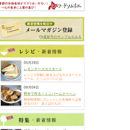
最新号のサンプルをみる
05月29日
レモンチーズカスタード
レンジで手軽に炊き上げるカスタードク
リーム。たっぷりパンには...
09月04日
野外で作る！ミニバームクーヘン
野外料理用にアレンジした生地作りは混
ぜるだけ♪ あとはのんび...