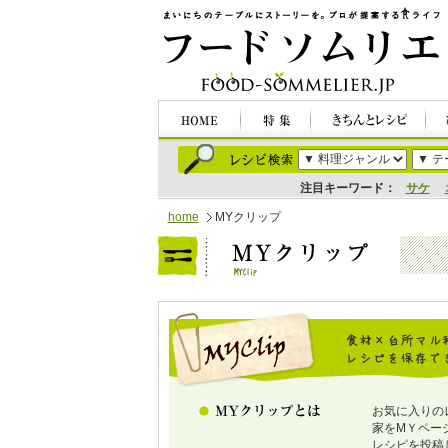
注目キーワード：
サケ
home
MYクリップ
お気に入りの
家をMＹペー
レシピを投稿