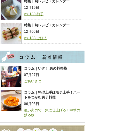
特集｜旬レシピ・カレンダー
12月19日
vol.189 柚子
特集｜旬レシピ・カレンダー
12月05日
vol.188 ごぼう
コラム｜いざ！ 男の料理塾
07月27日
ごあいさつ
コラム｜料理上手はモテ上手！ハー
トをつかむ男子料理
06月03日
強い火力で一気に仕上げる！中華の
炒め物