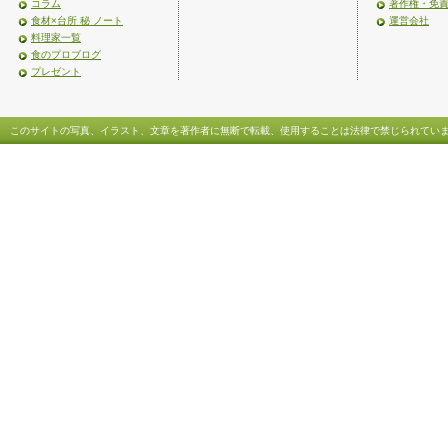
コラム
著作権・免
食材×台所 秘 ノート
運営会社
料理家一覧
食のプロブログ
プレゼント
このサイトの写真、イラスト、文章を著作者に無断で転載、使用することは法律で禁じられてい