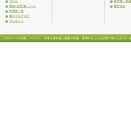
コラム
著作権・免
食材×台所 秘 ノート
運営会社
料理家一覧
食のプロブログ
プレゼント
このサイトの写真、イラスト、文章を著作者に無断で転載、使用することは法律で禁じられてい