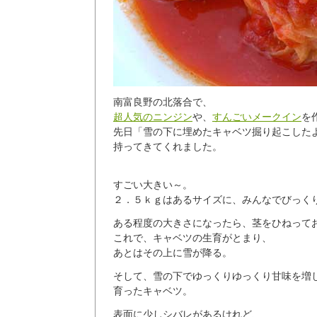
南富良野の北落合で、
超人気のニンジン
や、
すんごいメークイン
を
先日「雪の下に埋めたキャベツ掘り起こした
持ってきてくれました。
すごい大きい～。
２．５ｋｇはあるサイズに、みんなでびっくり
ある程度の大きさになったら、茎をひねって
これで、キャベツの生育がとまり、
あとはその上に雪が降る。
そして、雪の下でゆっくりゆっくり甘味を増
育ったキャベツ。
表面に少しシバレがあるけれど、