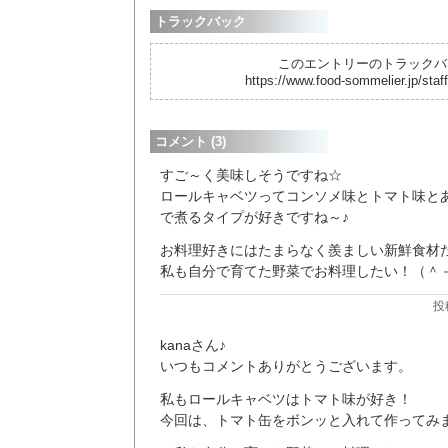
トラックバック
このエントリーのトラックバッ
https://www.food-sommelier.jp/staff
コメント (3)
すご～く美味しそうですね☆
ロールキャベツってコンソメ味とトマト味と
で煮るタイプが好きですね～♪
お料理好きにはたまらなく羨ましい新鮮食材
私も自分で育てた野菜でお料理したい！（＾
投
kanaさん♪
いつもコメントありがとうございます。
私もロールキャベツはトマト味が好き！
今回は、トマト缶をボンッと入れて作ってみ