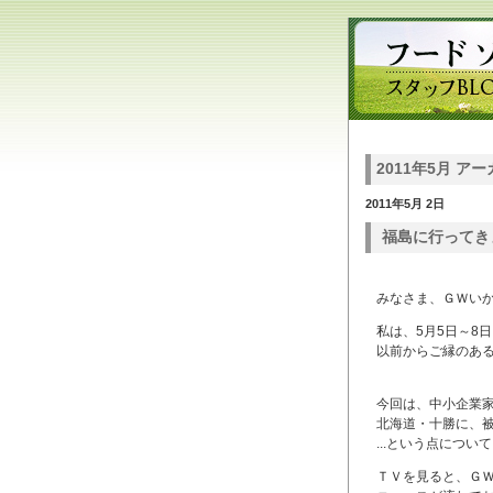
2011年5月 ア
2011年5月 2日
福島に行ってき
みなさま、ＧＷい
私は、5月5日～8
以前からご縁のあ
今回は、中小企業
北海道・十勝に、
...という点につ
ＴＶを見ると、ＧＷ