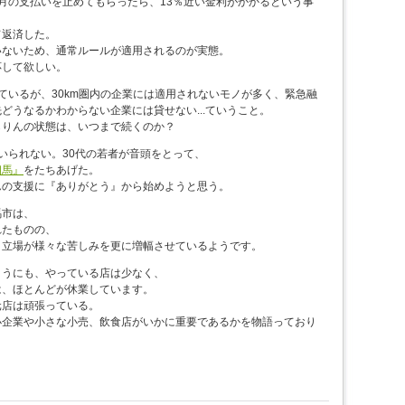
月の支払いを止めてもらったら、13％近い金利がかかるという事
返済した。
ないため、通常ルールが適用されるのが実態。
して欲しい。
ているが、30km圏内の企業には適用されないモノが多く、緊急融
どうなるかわからない企業には貸せない...ていうこと。
りんの状態は、いつまで続くのか？
いられない。30代の若者が音頭をとって、
相馬』
をたちあげた。
の支援に『ありがとう』から始めようと思う。
馬市は、
れたものの、
う立場が様々な苦しみを更に増幅させているようです。
ようにも、やっている店は少なく、
は、ほとんどが休業しています。
元店は頑張っている。
小企業や小さな小売、飲食店がいかに重要であるかを物語っており