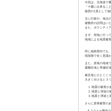
今回は、北海道十
「十勝に出来るこ
旅団の1員として福
主に行政や、地元
避難所の訪問はい
また、ボランティ
まず、現地に行っ
地域による地震被
同じ福島県内でも
現段階で全く意識
また、原発の地域
避難区域と準備区
被災地とひとくく
大きく分けると３
１.地震の被害が
２.地震と津波の
３.地震と津波と
さらに原発被害の
A.２０ｋｍ圏内