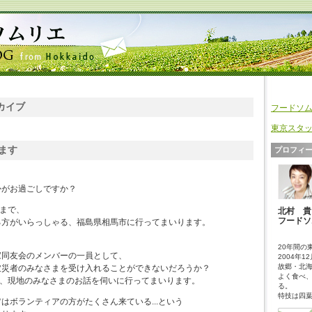
ーカイブ
フードソム
東京スタッ
ます
プロフィ
かがお過ごしですか？
日まで、
北村 貴（
フードソ
る方がいらっしゃる、福島県相馬市に行ってまいります。
20年間の
家同友会のメンバーの一員として、
2004年1
故郷・北
被災者のみなさまを受け入れることができないだろうか？
よく食べ
いて、現地のみなさまのお話を伺いに行ってまいります。
る。
特技は四
はボランティアの方がたくさん来ている...という