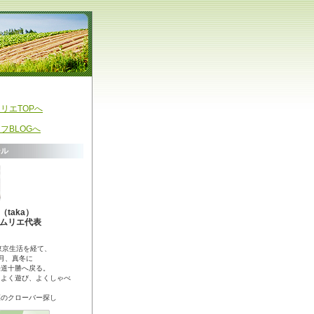
リエTOPへ
フBLOGへ
ール
taka）
ムリエ代表
東京生活を経て、
2月、真冬に
海道十勝へ戻る。
、よく遊び、よくしゃべ
葉のクローバー探し