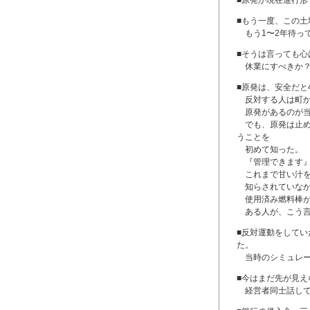
■もう一度、この
もう1〜2年待っ
■そうは言っても心
休業にすべきか？
■原発は、安全だと
反対する人は町か
原発があるのが当
でも、原発は止め
うことを
初めて知った。
『管理できます』
これまで甘い汁を吸
知らされていなか
使用済み燃料棒が
ある人が、こう言
■反対運動をしてい
た。
当時のシミュレー
■今はまだ先が見
経営者同士話して