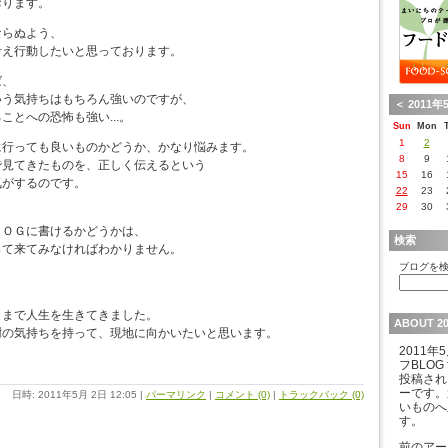
おります。
ならぬよう、
考え行動したいと思っております。
ば、
いう気持ちはもちろん強いのですが、
＜
2011年
ことへの恐怖も強い...。
Sun
Mon
1
2
に行っても良いものかどうか、かなり悩みます。
8
9
で見てきたものを、正しく伝えるという
15
16
気がするのです。
22
23
29
30
、
ＬＯＧに書けるかどうかは、
検索
って来てみなければわかりません。
ブログを検
日まで人生を生きてきました。
ABOUT 2
謝の気持ちを持って、現地に向かいたいと思います。
2011
フBLOG 
投稿され
ーです。
日時: 2011年5月 2日 12:05
|
パーマリンク
|
コメント (0)
|
トラックバック (0)
いものへ
す。
前のアー