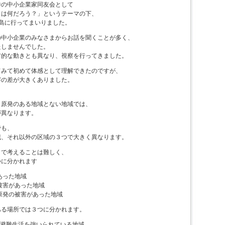
勝の中小企業家同友会として
とは何だろう？」というテーマの下、
島に行ってまいりました。
の中小企業のみなさまからお話を聞くことが多く、
たしませんでした。
ア的な動きとも異なり、視察を行ってきました。
てみて初めて体感として理解できたのですが、
害の差が大きくありました。
、原発のある地域とない地域では、
が異なります。
でも、
域、それ以外の区域の３つで大きく異なります。
りで考えることは難しく、
つに分かれます
あった地域
被害があった地域
原発の被害があった地域
ある場所では３つに分かれます。
で避難生活を強いられている地域