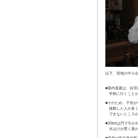
以下、現地の中小
■屋内退避は、自
学校に行くことが
■そのため、子供
移動した人が多く
できないところが
■30kmは円で引
水はけが悪く風が
■原発が現在進行