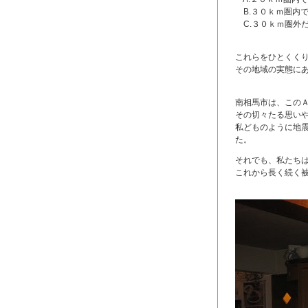
B.３０ｋｍ圏内
C.３０ｋｍ圏外
これらをひとくく
その地域の実態に
南相馬市は、この
その切々たる思いや.
私どものように地
た。
それでも、私たち
これから長く続く