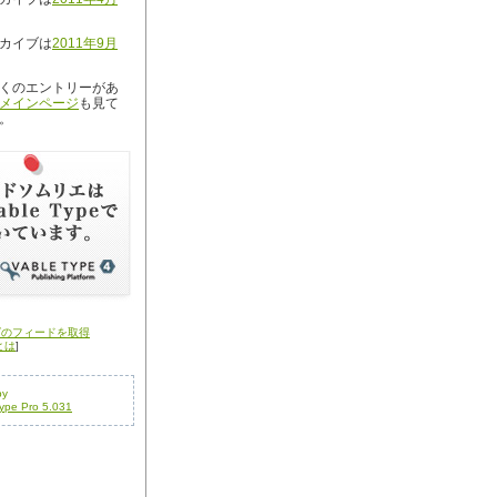
カイブは
2011年9月
くのエントリーがあ
メインページ
も見て
。
グのフィードを取得
とは
]
by
ype Pro 5.031