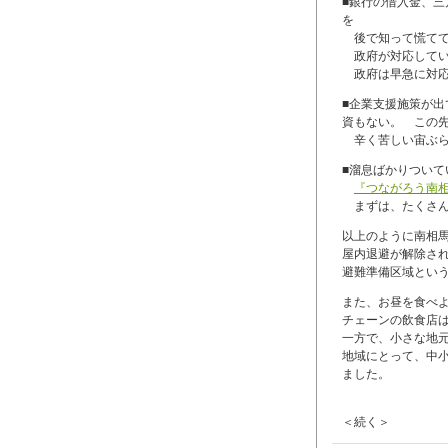
■銀行の借入金、三
を
後で知って慌てて
政府が対応してい
政府は早急に対応
■企業支援施策が出
資もない。 この先
辛く苦しい宙ぶら
■溜息ばかりついて
『つながろう南
まずは、たくさん
以上のように南相
屋内退避が解除さ
避難準備区域とい
また、お昼を食べ
チェーンの飲食店
一方で、小さな地
地域にとって、中
ました。
＜続く＞