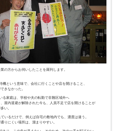
企業の方からお伺いしたことを羅列します。
宅待機という意味で、会社に行くことや店を開けること、
できなかった。
がいる家庭は、学校や夫の転勤で非難区域外へ
、屋内退避が解除された今も、人員不足で店を開けることが
多い。
かれているだけで、例えば自宅の敷地内でも、濃度は違う。
通りにくい場所は、溜まりやすい。
形であり、この先が見えない。そのため、次の一手が打てない。