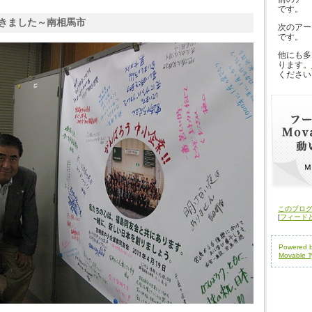
です。
きました～南相馬市
次のアー
です。
他にも多
ります。
ください
このブロ
[
フィード
Powered 
Movable T