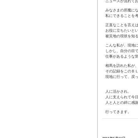
ニュースが流れて
みなさまの邪魔に
私にできることを
正直なことを言え
お役に立ちたいと
被災地の現状を知る
こんな私が、現地
しかし、自分の目
仕事があるような
相馬を訪れた私が
その記録をこのＢ
現地に行って、戻
人に活かされ、
人に支えられて今
人と人との絆に感
行ってきます。