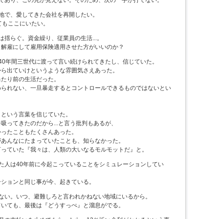
土地で、愛してきた会社を再開したい。
てもここにいたい。
は揺らぐ。資金繰り、従業員の生活...。
解雇にして雇用保険適用させた方がいいのか？
40年間三世代に渡って言い続けられてきたし、信じていた。
ら出ていけというような雰囲気さえあった。
たり前の生活だった。
られない、一旦暴走するとコントロールできるものではないとい
という言葉を信じていた。
ってきたのだから...と言う批判もあるが、
ったこともたくさんあった。
あんなにたまっていたことも、知らなかった。
っていた『我々は、人類の大いなるモルモットだ』と。
た人は40年前に今起こっていることをシミュレーションしてい
ションと同じ事が今、起きている。
えない。いつ、避難しろと言われかねない地域にいるから。
いても、最後は『どうすっぺ』と溜息がでる。