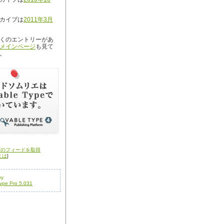
カイブは
2011年3月
くのエントリーがあ
メインページ
も見て
。
グのフィードを取得
とは
]
by
ype Pro 5.031