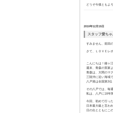
どうぞ今後ともよろ
2010年12月15日
スタッフ愛ちゃ
すみません、前回
さて、ＬＯＶＥレ
こんにちは！鐘ヶ
週末、青森の実家
青森は、大間のマ
三陸沖に近い海域
八戸港は全国第3位
その八戸では、毎
私は、八戸に18年
今回、初めて行った
日本最大級と言わ
日の出とともにこ