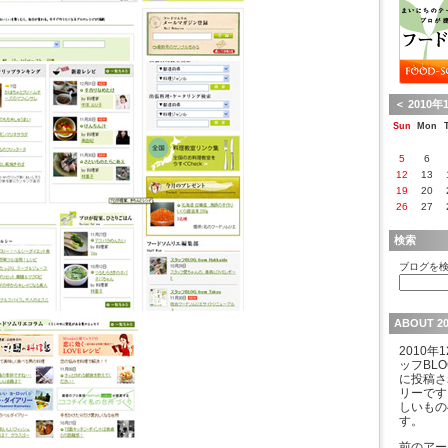
＜
2010年
Sun
Mon
5
6
12
13
19
20
26
27
検索
ブログを検
ABOUT 2
2010
ッフBLOG
に投稿さ
リーです
しいもの
す。
前のアー