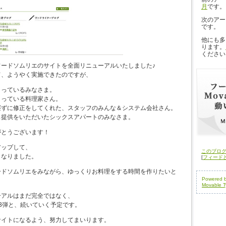
月
です。
次のアー
です。
他にも多
ります。
ください
フードソムリエのサイトを全面リニューアルいたしました♪
て、ようやく実施できたのですが、
さっているみなさま。
さっている料理家さん。
寝ずに修正をしてくれた、スタッフのみんな＆システム会社さん。
ス提供をいただいたシックスアパートのみなさま。
がとうございます！
アップして、
このブロ
くなりました。
[
フィード
ードソムリエをみながら、ゆっくりお料理をする時間を作りたいと
Powered 
Movable T
ーアルはまだ完全ではなく、
3弾と、続いていく予定です。
サイトになるよう、努力してまいります。