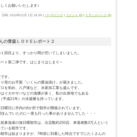
しくお願いいたします♪
日時: 2010年12月 1日 16:30
|
パーマリンク
|
コメント (0)
|
トラックバック (0)
んの青森ＬＯＶＥレポート２
の１回目より、すっかり間が空いてしまいました。
ポート第二弾です。はじまりはじまり～
江です。
より母のお手製「いくらの醤油漬け」が届きました。
グロを初め、八戸港など、水産加工業も盛んです。
ではイカやサバなどの漁獲が多く、私の出身地でもある
（平成21年）の水揚量を誇っています。
週日曜日に市内の8か所で朝市が開催されています。
間住んでいたのに一度も行った事がありませんでした・・・
舘鼻漁港の湊日曜朝市は、出店数約250店、来場者数3万人という
れている朝市です。
の朝市は始まりますが、7時前に到着した時点ですでにたくさんの