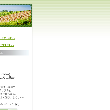
リエTOPへ
フBLOGへ
ール
taka）
ムリエ代表
東京生活を経て、
2月、真冬に
海道十勝へ戻る。
、よく遊び、よくしゃべ
葉のクローバー探し