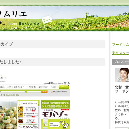
アーカイブ
フードソム
東京スタッ
たしました♪
プロフィ
北村 貴（
フードソ
20年間の
2004年1
故郷・北
よく食べ
る。
特技は四