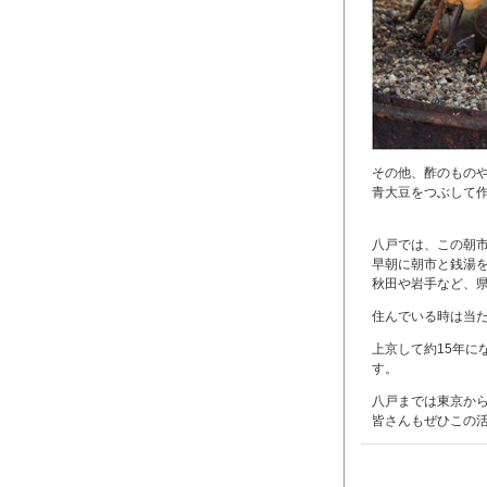
その他、酢のもの
青大豆をつぶして
八戸では、この朝
早朝に朝市と銭湯
秋田や岩手など、
住んでいる時は当
上京して約15年に
す。
八戸までは東京から
皆さんもぜひこの