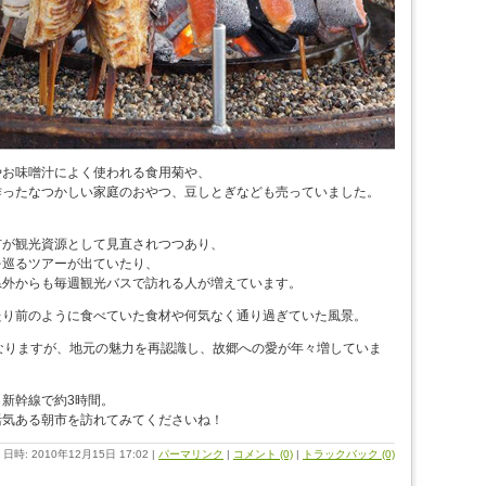
やお味噌汁によく使われる食用菊や、
作ったなつかしい家庭のおやつ、豆しとぎなども売っていました。
市が観光資源として見直されつつあり、
を巡るツアーが出ていたり、
県外からも毎週観光バスで訪れる人が増えています。
たり前のように食べていた食材や何気なく通り過ぎていた風景。
なりますが、地元の魅力を再認識し、故郷への愛が年々増していま
新幹線で約3時間。
活気ある朝市を訪れてみてくださいね！
日時: 2010年12月15日 17:02
|
パーマリンク
|
コメント (0)
|
トラックバック (0)