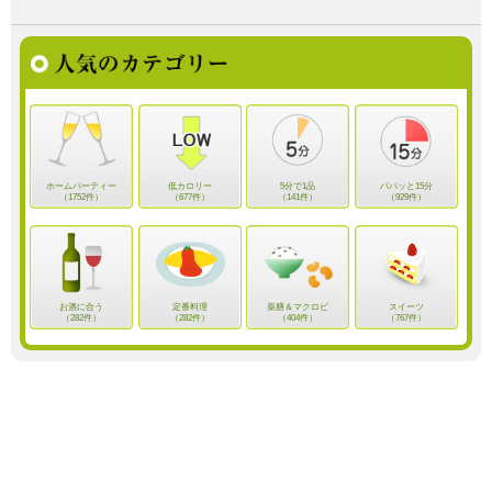
ホームパーティー
低カロリー
5分で1品
パパッと15分
（1752件）
（677件）
（141件）
（929件）
お酒に合う
定番料理
薬膳＆マクロビ
スイーツ
（282件）
（282件）
（404件）
（767件）