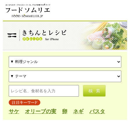
サケ
オリーブの実
卵
ネギ
パスタ