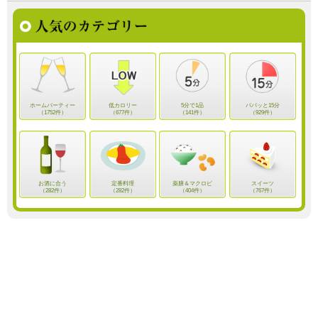
ホームパーティー
低カロリー
5分で1品
パパッと15分
（1752件）
（677件）
（141件）
（929件）
お酒に合う
定番料理
薬膳＆マクロビ
スイーツ
（282件）
（282件）
（404件）
（767件）