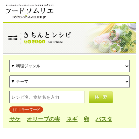
サケ
オリーブの実
ネギ
卵
パスタ