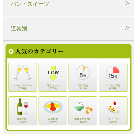
パン・スイーツ
道具別
ホームパーティー
低カロリー
5分で1品
パパッと15分
（1752件）
（677件）
（141件）
（929件）
お酒に合う
定番料理
薬膳＆マクロビ
スイーツ
（282件）
（282件）
（404件）
（767件）