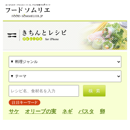
サケ
オリーブの実
ネギ
パスタ
卵