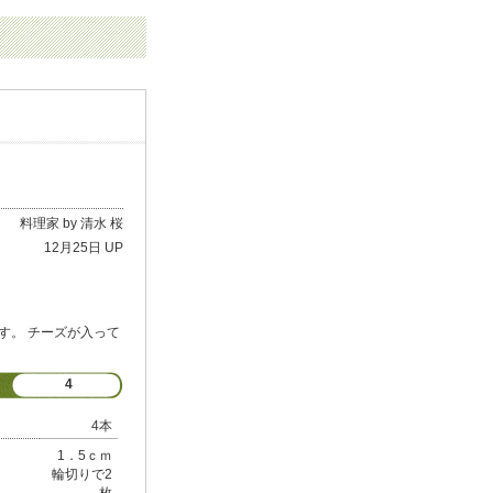
料理家 by 清水 桜
12月25日 UP
す。 チーズが入って
4
4本
1．5ｃｍ
輪切りで2