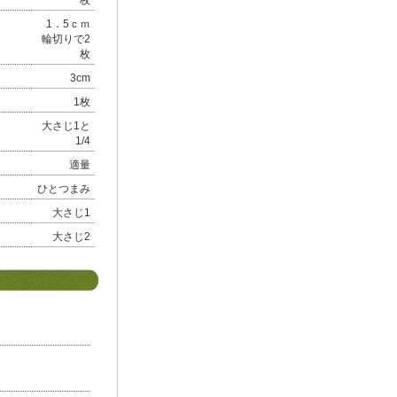
枚
1．5ｃｍ
輪切りで2
枚
3cm
1枚
大さじ1と
1/4
適量
ひとつまみ
大さじ1
大さじ2