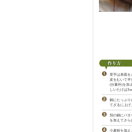
里芋は表面を
皮をむいて半
(分量外)を
しいたけは3
鍋にたっぷり
てざるに上げ
別の鍋にバタ
を加えてさら
小麦粉を加え