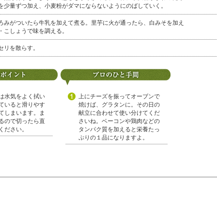
を少量ずつ加え、小麦粉がダマにならないようにのばしていく。
ろみがついたら牛乳を加えて煮る。里芋に火が通ったら、白みそを加え
・こしょうで味を調える。
セリを散らす。
は水気をよく拭い
上にチーズを振ってオーブンで
ていると滑りやす
焼けば、グラタンに。その日の
てしまいます。ま
献立に合わせて使い分けてくだ
るので切ったら直
さいね。ベーコンや鶏肉などの
ください。
タンパク質を加えると栄養たっ
ぷりの１品になりますよ。