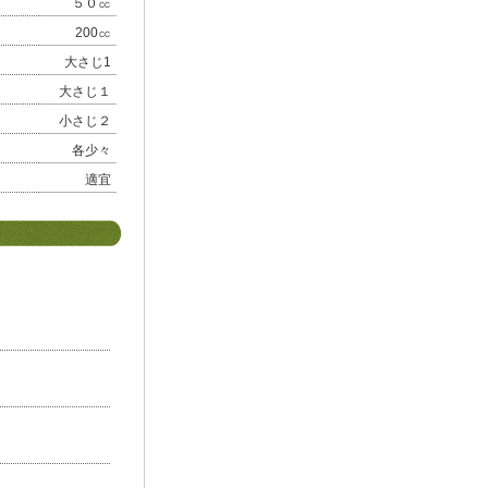
５０㏄
200㏄
大さじ1
大さじ１
小さじ２
各少々
適宜