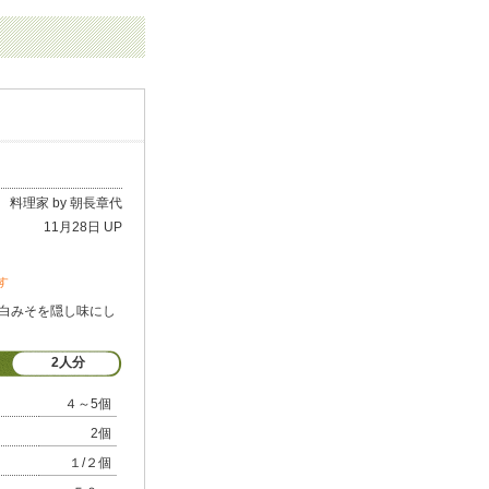
料理家 by 朝長章代
11月28日 UP
す
白みそを隠し味にし
2人分
４～5個
2個
１/２個