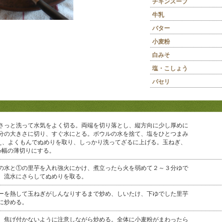
チキンスープ
牛乳
バター
小麦粉
白みそ
塩・こしょう
パセリ
さっと洗って水気をよく切る。両端を切り落とし、縦方向に少し厚めに
分の大きさに切り、すぐ水にとる。ボウルの水を捨て、塩をひとつまみ
加え、よくもんでぬめりを取り、しっかり洗ってざるに上げる。玉ねぎ、
㎜幅の薄切りにする。
の水と①の里芋を入れ強火にかけ、煮立ったら火を弱めて２～３分ゆで
、流水にさらしてぬめりを取る。
ーを熱して玉ねぎがしんなりするまで炒め、しいたけ、下ゆでした里芋
に炒める。
、焦げ付かないように注意しながら炒める。全体に小麦粉がまわったら