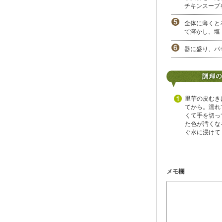
チキンスープ
全体に薄くと
て溶かし、塩
器に盛り、パ
里芋の皮むき
てから。濡れ
くて手を切っ
た色が汚くな
ぐ水に浸けて
メモ欄