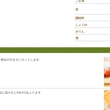
ごま油
塩
調味料
しょうゆ
みりん
酒
チ角位の大きさにカットします。
鮭に塩小さじ4分の1をふります。