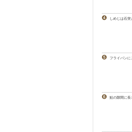
しめじは石突
フライパンに
鮭の隙間に長