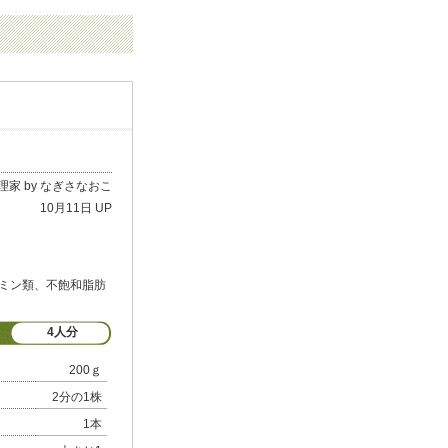
理家 by なぎさなおこ
10月11日 UP
ミン類、不飽和脂肪
4人分
200ｇ
2分の1株
1本