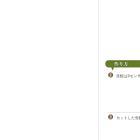
生鮭は3セン
カットした生