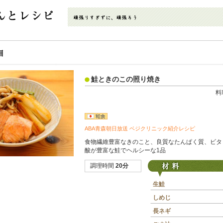
鮭ときのこの照り焼き
料
ABA青森朝日放送 ベジクリニック紹介レシピ
食物繊維豊富なきのこと、良質なたんぱく質、ビタ
酸が豊富な鮭でヘルシーな1品
調理時間
20分
生鮭
しめじ
長ネギ