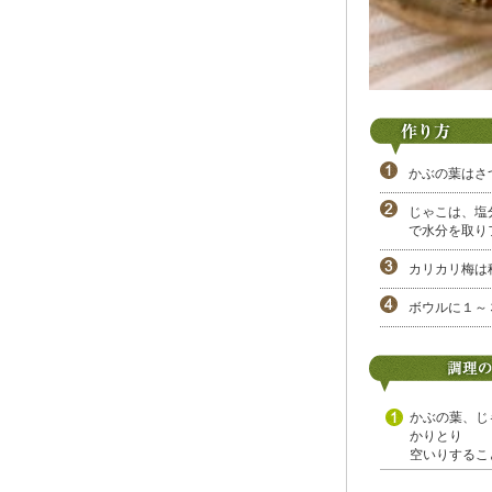
かぶの葉はさ
じゃこは、塩
で水分を取り
カリカリ梅は
ボウルに１～
かぶの葉、じ
かりとり
空いりするこ