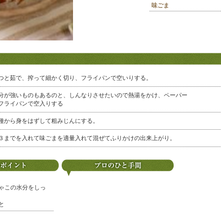
味ごま
つと茹で、搾って細かく切り、フライパンで空いりする。
分が強いものもあるのと、しんなりさせたいので熱湯をかけ、ペーパー
フライパンで空入りする
種から身をはずして粗みじんにする。
３までを入れて味ごまを適量入れて混ぜてふりかけの出来上がり。
ゃこの水分をしっ
と