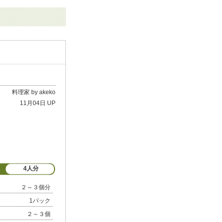
料理家 by akeko
11月04日 UP
4人分
２～３個分
1パック
２～３個