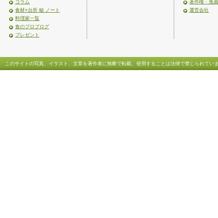
コラム
著作権・免
食材×台所 秘 ノート
運営会社
料理家一覧
食のプロブログ
プレゼント
このサイトの写真、イラスト、文章を著作者に無断で転載、使用することは法律で禁じられてい