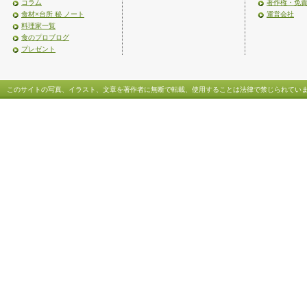
コラム
著作権・免
食材×台所 秘 ノート
運営会社
料理家一覧
食のプロブログ
プレゼント
このサイトの写真、イラスト、文章を著作者に無断で転載、使用することは法律で禁じられてい