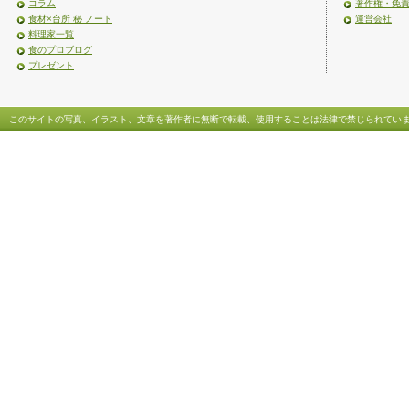
コラム
著作権・免
食材×台所 秘 ノート
運営会社
料理家一覧
食のプロブログ
プレゼント
このサイトの写真、イラスト、文章を著作者に無断で転載、使用することは法律で禁じられてい