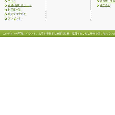
コラム
著作権・免
食材×台所 秘 ノート
運営会社
料理家一覧
食のプロブログ
プレゼント
このサイトの写真、イラスト、文章を著作者に無断で転載、使用することは法律で禁じられてい