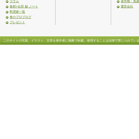
コラム
著作権・免
食材×台所 秘 ノート
運営会社
料理家一覧
食のプロブログ
プレゼント
このサイトの写真、イラスト、文章を著作者に無断で転載、使用することは法律で禁じられてい