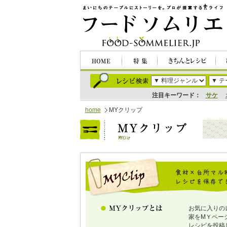
注目キーワード：
サケ
home
MYクリップ
お気に入りの
家をMＹペー
レシピを投稿