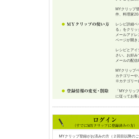
MYクリップ
件、料理家2
レシピ詳細ペ
る」をクリッ
メールアドレ
ページが開き
レシピとアイ
さい。お好み
メールの配信
MYクリップ
カテゴリーや
※カテゴリー
「MYクリッ
に従ってお客
MYクリップ登録がお済みの方（２回目以降のご