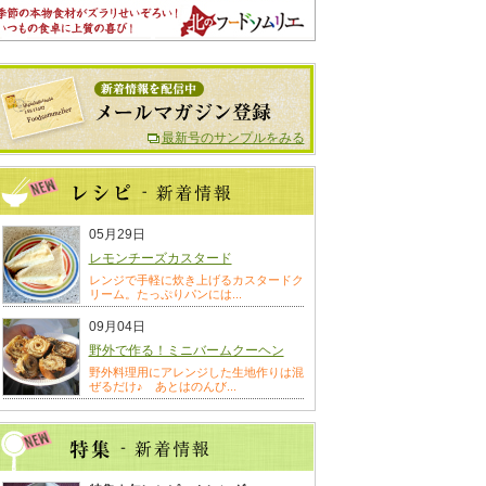
最新号のサンプルをみる
05月29日
レモンチーズカスタード
レンジで手軽に炊き上げるカスタードク
リーム。たっぷりパンには...
09月04日
野外で作る！ミニバームクーヘン
野外料理用にアレンジした生地作りは混
ぜるだけ♪ あとはのんび...