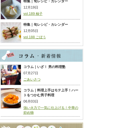
特集｜旬レシピ・カレンダー
12月19日
vol.189 柚子
特集｜旬レシピ・カレンダー
12月05日
vol.188 ごぼう
コラム｜いざ！ 男の料理塾
07月27日
ごあいさつ
コラム｜料理上手はモテ上手！ハー
トをつかむ男子料理
06月03日
強い火力で一気に仕上げる！中華の
炒め物