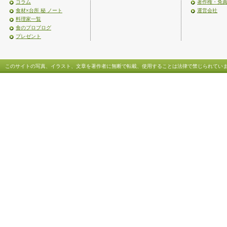
コラム
著作権・免
食材×台所 秘 ノート
運営会社
料理家一覧
食のプロブログ
プレゼント
このサイトの写真、イラスト、文章を著作者に無断で転載、使用することは法律で禁じられてい