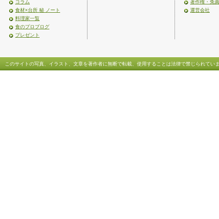
コラム
著作権・免
食材×台所 秘 ノート
運営会社
料理家一覧
食のプロブログ
プレゼント
このサイトの写真、イラスト、文章を著作者に無断で転載、使用することは法律で禁じられてい