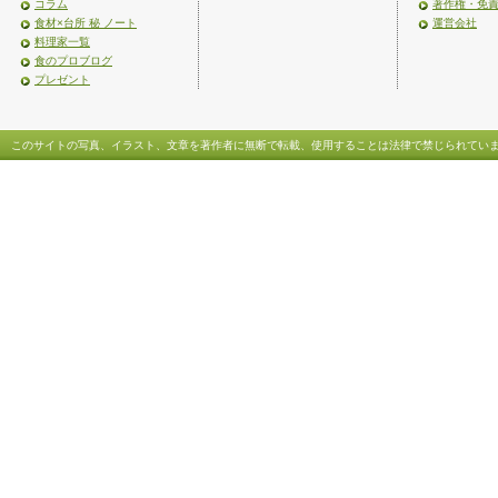
コラム
著作権・免
食材×台所 秘 ノート
運営会社
料理家一覧
食のプロブログ
プレゼント
このサイトの写真、イラスト、文章を著作者に無断で転載、使用することは法律で禁じられてい