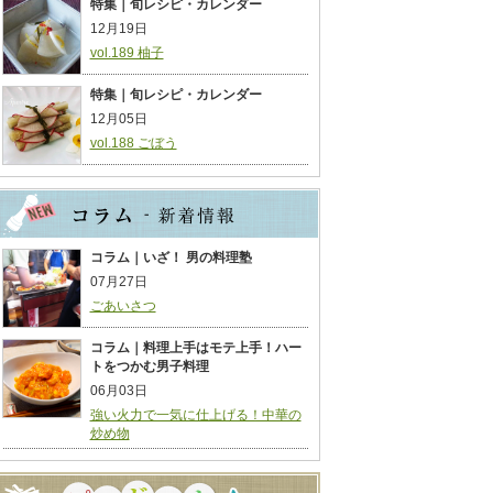
特集｜旬レシピ・カレンダー
12月19日
vol.189 柚子
特集｜旬レシピ・カレンダー
12月05日
vol.188 ごぼう
コラム｜いざ！ 男の料理塾
07月27日
ごあいさつ
コラム｜料理上手はモテ上手！ハー
トをつかむ男子料理
06月03日
強い火力で一気に仕上げる！中華の
炒め物