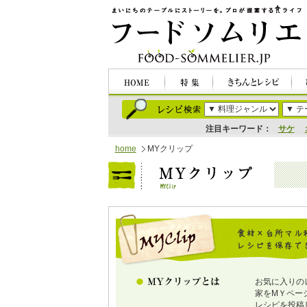
注目キーワード：
サケ
home
MYクリップ
お気に入りの
家をMＹペー
レシピを投稿