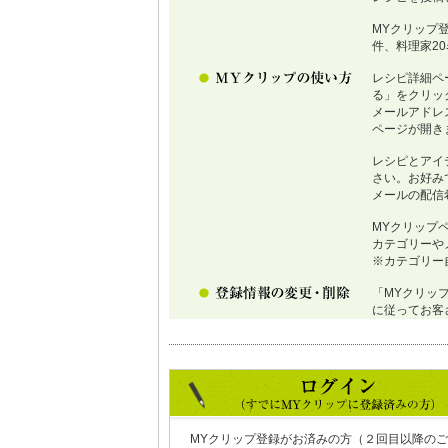
MYクリップ
件、料理家2
レシピ詳細ペ
る」をクリッ
メールアドレ
ページが開き
レシピとアイ
さい。お好み
メールの配信
MYクリップ
カテゴリーや
※カテゴリー
「MYクリッ
に従ってお客
MYクリップ登録がお済みの方（２回目以降のご