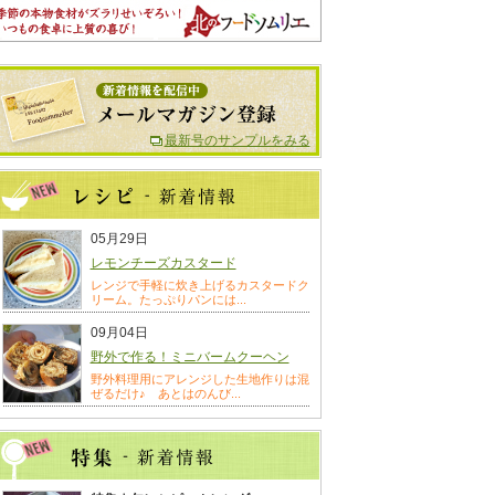
最新号のサンプルをみる
05月29日
レモンチーズカスタード
レンジで手軽に炊き上げるカスタードク
リーム。たっぷりパンには...
09月04日
野外で作る！ミニバームクーヘン
野外料理用にアレンジした生地作りは混
ぜるだけ♪ あとはのんび...