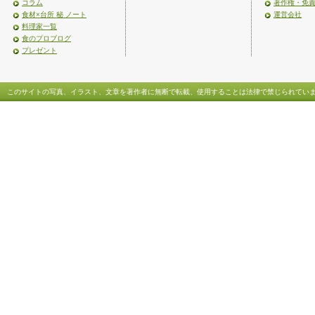
コラム
著作権・免
食材×台所 秘 ノート
運営会社
料理家一覧
食のプロブログ
プレゼント
このサイトの写真、イラスト、文章を著作者に無断で転載、使用することは法律で禁じられてい