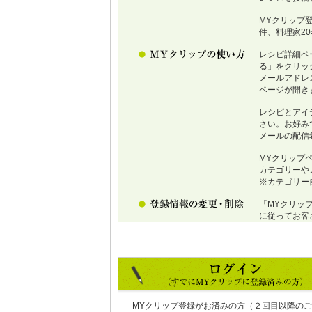
MYクリップ
件、料理家2
レシピ詳細ペ
る」をクリッ
メールアドレ
ページが開き
レシピとアイ
さい。お好み
メールの配信
MYクリップ
カテゴリーや
※カテゴリー
「MYクリッ
に従ってお客
MYクリップ登録がお済みの方（２回目以降のご