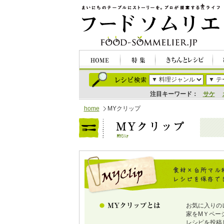
注目キーワード：
サケ
home
MYクリップ
お気に入りの
家をMＹペー
レシピを投稿