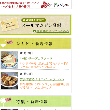
最新号のサンプルをみる
05月29日
レモンチーズカスタード
レンジで手軽に炊き上げるカスタードク
リーム。たっぷりパンには...
09月04日
野外で作る！ミニバームクーヘン
野外料理用にアレンジした生地作りは混
ぜるだけ♪ あとはのんび...