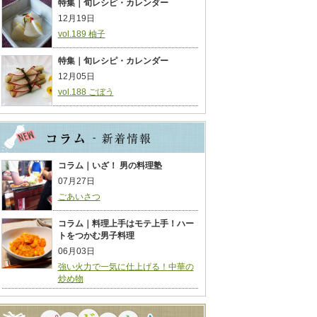
特集｜旬レシピ・カレンダー
12月19日
vol.189 柚子
特集｜旬レシピ・カレンダー
12月05日
vol.188 ごぼう
コラム｜いざ！ 男の料理塾
07月27日
ごあいさつ
コラム｜料理上手はモテ上手！ハー
トをつかむ男子料理
06月03日
強い火力で一気に仕上げる！中華の
炒め物