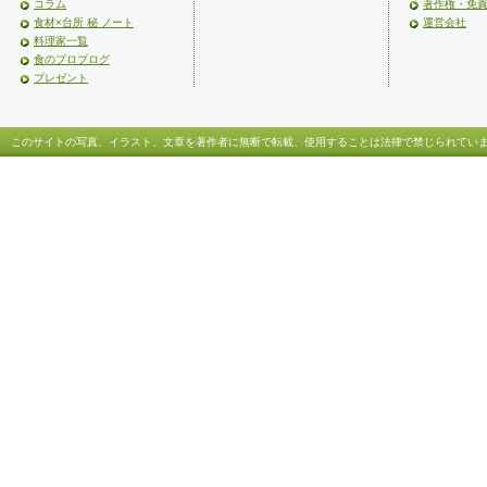
コラム
著作権・免
食材×台所 秘 ノート
運営会社
料理家一覧
食のプロブログ
プレゼント
このサイトの写真、イラスト、文章を著作者に無断で転載、使用することは法律で禁じられてい