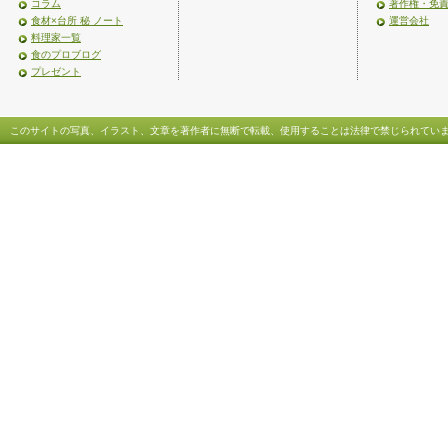
コラム
著作権・免
食材×台所 秘 ノート
運営会社
料理家一覧
食のプロブログ
プレゼント
このサイトの写真、イラスト、文章を著作者に無断で転載、使用することは法律で禁じられてい