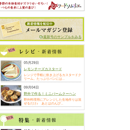
最新号のサンプルをみる
05月29日
レモンチーズカスタード
レンジで手軽に炊き上げるカスタードク
リーム。たっぷりパンには...
09月04日
野外で作る！ミニバームクーヘン
野外料理用にアレンジした生地作りは混
ぜるだけ♪ あとはのんび...