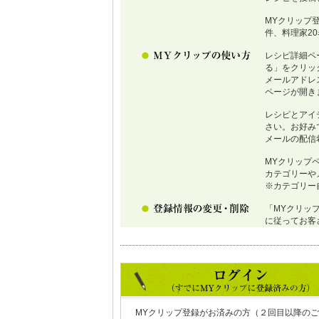
MYクリップ
件、料理家2
レシピ詳細ペ
る」をクリッ
メールアドレ
ページが開き
レシピとアイ
さい。お好み
メールの配信
MYクリップ
カテゴリーや
※カテゴリー
「MYクリッ
に従ってお客
MYクリップ登録がお済みの方（２回目以降のご