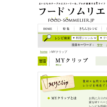
注目キーワード：
サケ
home
MYクリップ
お気に入りの
家をMＹペー
レシピを投稿