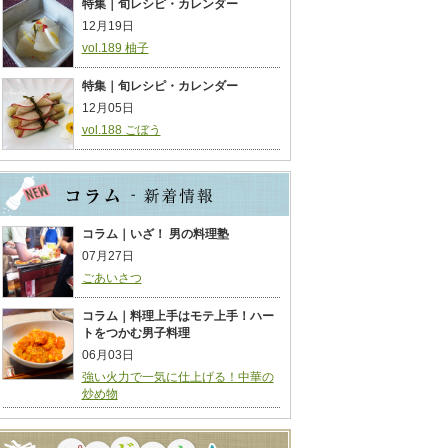
特集｜旬レシピ・カレンダー
12月19日
vol.189 柚子
特集｜旬レシピ・カレンダー
12月05日
vol.188 ごぼう
コラム｜いざ！ 男の料理塾
07月27日
ごあいさつ
コラム｜料理上手はモテ上手！ハー
トをつかむ男子料理
06月03日
強い火力で一気に仕上げる！中華の
炒め物